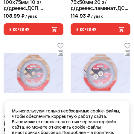
100x75мм 10 з/
75x50мм 20 з/
д(древес.ДСП,
д(древес.ламинат.ДСП,
пластмасса.h=4-30мм)
пластмасса.h=2-20мм)
108,99 ₽
114,93 ₽
/ упак
/ упак
Т101B (2шт/уп)
Т101AO (2 шт/уп)
В КОРЗИНУ
В КОРЗИНУ
Мы используем только необходимые cookie-файлы,
чтобы обеспечить корректную работу сайта.
Код: 63677
Код: 63678
Вы не можете отказаться от них через интерфейс
Диск пильный по
Диск пильный по
сайта, но можете отключить cookie-файлы
дереву d165 * 48 зуб *
дереву d185 * 48 зуб *
в настройках браузера. Подробнее —
в политике.