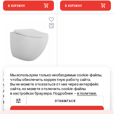
В КОРЗИНУ
В КОРЗИНУ
ЛИКВИДАЦИЯ
Мы используем только необходимые cookie-файлы,
чтобы обеспечить корректную работу сайта.
Код: 59593
Вы не можете отказаться от них через интерфейс
Унитаз подвесной OVA
сайта, но можете отключить cookie-файлы
ALTA Tornado,с
в настройках браузера. Подробнее —
в политике.
сиденьем дюропласт,
Ваш город — Краснодар?
закрытый белый
ОТКАЗАТЬСЯ
9 516,64 ₽
/ шт
495*405*405 SG
ПРИНЯТЬ ВСЕ
ДА
НЕТ, ДРУГОЙ
В КОРЗИНУ