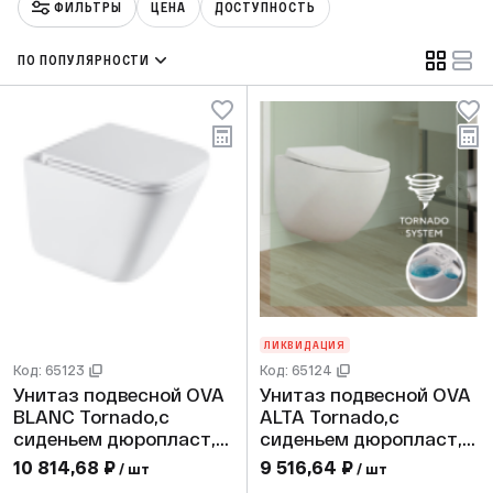
ФИЛЬТРЫ
ЦЕНА
ДОСТУПНОСТЬ
ПО ПОПУЛЯРНОСТИ
ЛИКВИДАЦИЯ
Код: 65123
Код: 65124
Унитаз подвесной OVA
Унитаз подвесной OVA
BLANC Tornado,с
ALTA Tornado,с
сиденьем дюропласт,
сиденьем дюропласт,
белый 490*340*385 L
белый 500*360*380 L
10 814,68 ₽
9 516,64 ₽
/ шт
/ шт