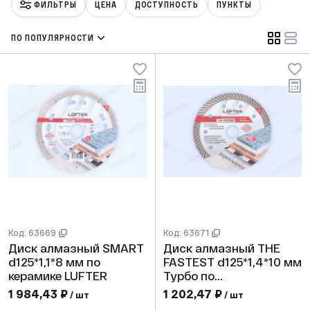
ФИЛЬТРЫ
ЦЕНА
ДОСТУПНОСТЬ
ПУНКТЫ
ПО ПОПУЛЯРНОСТИ
Код: 63669
Код: 63671
Диск алмазный SMART
Диск алмазный THE
d125*1,1*8 мм по
FASTEST d125*1,4*10 мм
керамике LUFTER
Турбо по
керамограниту LUFTER
1 984,43 ₽
1 202,47 ₽
/ шт
/ шт