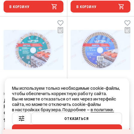
В КОРЗИНУ
В КОРЗИНУ
Мы используем только необходимые cookie-файлы,
чтобы обеспечить корректную работу сайта.
Код: 63668
Код: 63672
Вы не можете отказаться от них через интерфейс
Диск алмазный NEW
Диск алмазный TURBO
сайта, но можете отключить cookie-файлы
FORM d125*2,2*11 мм
LUX d125*2,2*10 мм по
в настройках браузера. Подробнее —
в политике.
сегментир, по граниту,
тротуарной плитке
Ваш город — Краснодар?
тротуар.плитке,
LUFTER
ОТКАЗАТЬСЯ
1 084,79 ₽
1 233,75 ₽
/ шт
/ шт
армир.бетону LUFTER
ПРИНЯТЬ ВСЕ
ДА
НЕТ, ДРУГОЙ
В КОРЗИНУ
В КОРЗИНУ