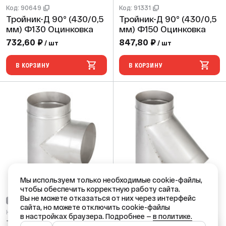
Код: 90649
Код: 91331
Тройник-Д 90° (430/0,5
Тройник-Д 90° (430/0,5
мм) Ф130 Оцинковка
мм) Ф150 Оцинковка
732,60 ₽
847,80 ₽
/ шт
/ шт
В КОРЗИНУ
В КОРЗИНУ
Мы используем только необходимые cookie-файлы,
чтобы обеспечить корректную работу сайта.
Вы не можете отказаться от них через интерфейс
НЕТ В НАЛИЧИИ
НЕТ В НАЛИЧИИ
сайта, но можете отключить cookie-файлы
Код: 91052
Код: 91885
в настройках браузера. Подробнее —
в политике.
Тройник-Д 90° (430/0,5
Тройник-К 135° (430/0,5