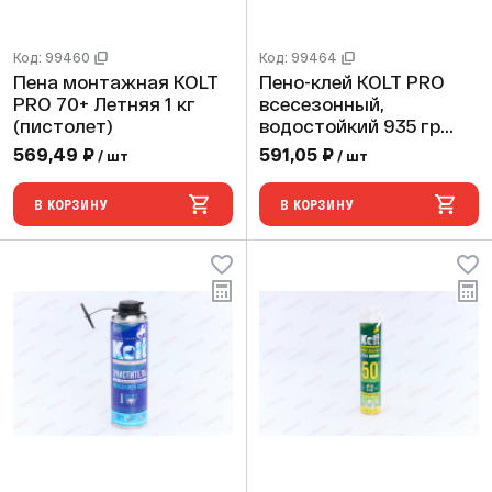
Код: 99460
Код: 99464
Пена монтажная KOLT
Пено-клей KOLT PRO
PRO 70+ Летняя 1 кг
всесезонный,
(пистолет)
водостойкий 935 гр
(пистолет)
569,49 ₽
591,05 ₽
/ шт
/ шт
В КОРЗИНУ
В КОРЗИНУ