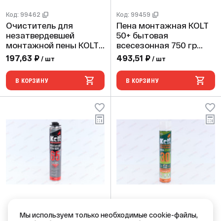
Код: 99462
Код: 99459
Очиститель для
Пена монтажная KOLT
незатвердевшей
50+ бытовая
монтажной пены KOLT
всесезонная 750 гр
650 мл
(руч)
197,63 ₽
493,51 ₽
/ шт
/ шт
В КОРЗИНУ
В КОРЗИНУ
Мы используем только необходимые cookie-файлы,