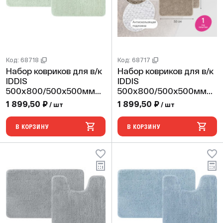
Код: 68718
Код: 68717
Набор ковриков для в/к
Набор ковриков для в/к
IDDIS
IDDIS
500х800/500х500мм
500х800/500х500мм
микрофибра,светло-
микрофибра,светло-
1 899,50 ₽
1 899,50 ₽
/ шт
/ шт
зеленый 20мм
коричневый 20мм
BSET05Mi13
BSET07Mi13
В КОРЗИНУ
В КОРЗИНУ