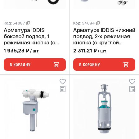
Код: 54087
Код: 54084
Арматура IDDIS
Арматура IDDIS нижний
боковой подвод, 1
подвод, 2-х режимная
режимная кнопка (с
кнопка (с круглой
круглой прокладкой
прокладкой 01),
1 935,23 ₽
2 311,21 ₽
/ шт
/ шт
05), (1шт.20уп)
(1шт.20уп)
В КОРЗИНУ
В КОРЗИНУ