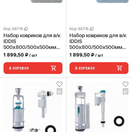
Код: 68716
Код: 68715
Набор ковриков для в/к
Набор ковриков для в/к
IDDIS
IDDIS
500х800/500х500мм
500х800/500х500мм
микрофибра,серый
микрофибра,синий
1 899,50 ₽
1 899,50 ₽
/ шт
/ шт
20мм BSET02Mi13
20мм BSET03Mi13
В КОРЗИНУ
В КОРЗИНУ