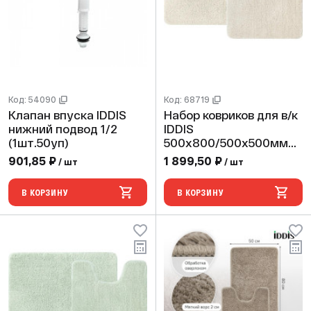
Код: 54090
Код: 68719
Клапан впуска IDDIS
Набор ковриков для в/к
нижний подвод 1/2
IDDIS
(1шт.50уп)
500х800/500х500мм
микрофибра,бежевый
901,85 ₽
1 899,50 ₽
/ шт
/ шт
20мм BSET01Mi13
В КОРЗИНУ
В КОРЗИНУ