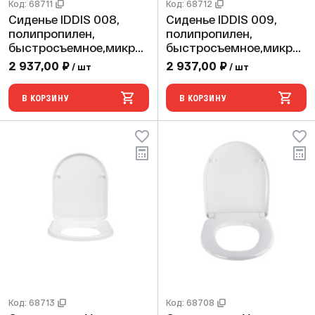
Код: 68711
Код: 68712
Сиденье IDDIS 008,
Сиденье IDDIS 009,
полипропилен,
полипропилен,
быстросъемное,микрол
быстросъемное,микрол
ифт 008PPSEi31
ифт 009PPSEi31
2 937,00 ₽
2 937,00 ₽
/ шт
/ шт
В КОРЗИНУ
В КОРЗИНУ
Код: 68713
Код: 68708