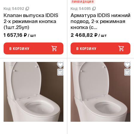
ЛИКВИДАЦИЯ
Код: 54092
Код: 54085
Клапан выпуска IDDIS
Арматура IDDIS нижний
2-х режимная кнопка
подвод, 2-х режимная
(1шт.25уп)
кнопка (с
трапецевидной
1 657,16 ₽
2 468,82 ₽
/ шт
/ шт
прокладкой 02),
(1шт.20уп)
В КОРЗИНУ
В КОРЗИНУ