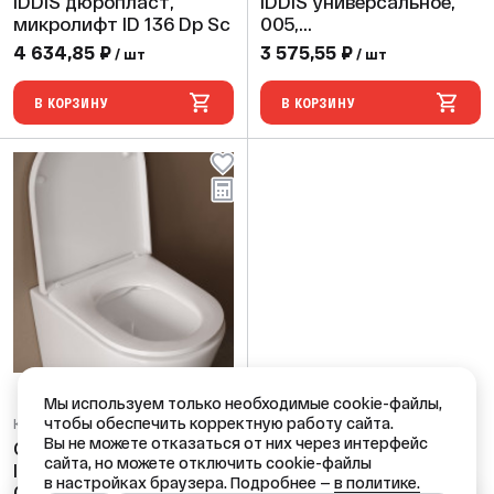
IDDIS дюропласт,
IDDIS универсальное,
микролифт ID 136 Dp Sc
005,
дюропласт,быстросъе
4 634,85 ₽
3 575,55 ₽
/ шт
/ шт
мное,микролифт
005DPSEi31
В КОРЗИНУ
В КОРЗИНУ
Мы используем только необходимые cookie-файлы,
чтобы обеспечить корректную работу сайта.
Код: 68706
Вы не можете отказаться от них через интерфейс
Сиденье для Унитаза
сайта, но можете отключить cookie-файлы
IDDIS универсальное,
в настройках браузера. Подробнее —
в политике.
007,