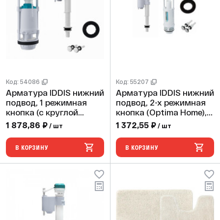
Код: 54086
Код: 55207
Арматура IDDIS нижний
Арматура IDDIS нижний
подвод, 1 режимная
подвод, 2-х режимная
кнопка (с круглой
кнопка (Optima Home),
прокладкой 04),
(1шт.20уп)
1 878,86 ₽
1 372,55 ₽
/ шт
/ шт
(1шт.20уп)
В КОРЗИНУ
В КОРЗИНУ