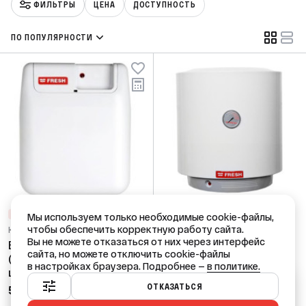
ФИЛЬТРЫ
ЦЕНА
ДОСТУПНОСТЬ
ПО ПОПУЛЯРНОСТИ
СНИЖЕНИЕ ЦЕН
ЛИКВИДАЦИЯ
НЕТ В НАЛИЧИИ
Мы используем только необходимые cookie-файлы,
чтобы обеспечить корректную работу сайта.
Код: 88670
Код: 93048
Вы не можете отказаться от них через интерфейс
Бойлер FRESH 10л O
Бойлер FRESH 30л
сайта, но можете отключить cookie-файлы
(надмоечный 1,2 кВт,
(вертикальный, 1,5 кВт,
в настройках браузера. Подробнее —
в политике.
ш300в350г280)
ш470в390г470)
Ваш город — Краснодар?
ОТКАЗАТЬСЯ
5 282,52 ₽
/ шт