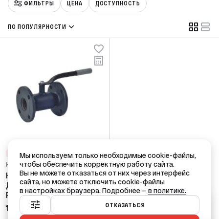
ФИЛЬТРЫ
ЦЕНА
ДОСТУПНОСТЬ
ПО ПОПУЛЯРНОСТИ
СНИЖЕНИЕ ЦЕН
ЛИКВИДАЦИЯ
Мы используем только необходимые cookie-файлы,
чтобы обеспечить корректную работу сайта.
Код: 49074
Вы не можете отказаться от них через интерфейс
Кран шар ст 11с67п
сайта, но можете отключить cookie-файлы
Ду100 PN16 фл
в настройках браузера. Подробнее —
в политике.
FORTECA
Ваш город — Краснодар?
ОТКАЗАТЬСЯ
12 073,18 ₽
/ шт