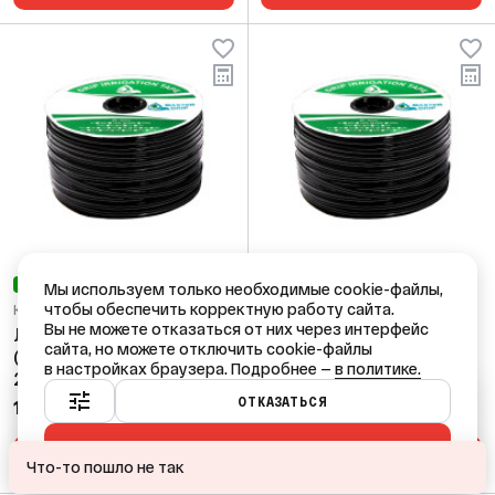
НОВИНКА
НОВИНКА
Мы используем только необходимые cookie-файлы,
чтобы обеспечить корректную работу сайта.
Код: 66745
Код: 66744
Вы не можете отказаться от них через интерфейс
Лента капельная 8 мил
Лента капельная 8 мил
сайта, но можете отключить cookie-файлы
(в.в. 1,6л/час) шаг
(в.в. 1,6л/час) шаг
в настройках браузера. Подробнее —
в политике.
20см., бухта 500
20см., бухта 300
Ваш город — Краснодар?
метров
метров
ОТКАЗАТЬСЯ
1 730,40 ₽
1 186,56 ₽
/ бухта
/ бухта
ПРИНЯТЬ ВСЕ
ДА
НЕТ, ДРУГОЙ
В КОРЗИНУ
В КОРЗИНУ
Что-то пошло не так