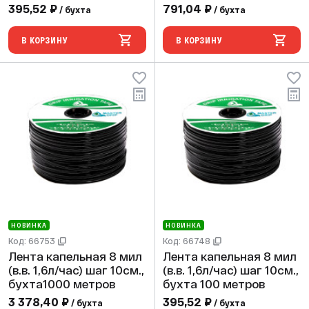
метров
метров
395,52 ₽
791,04 ₽
/ бухта
/ бухта
В КОРЗИНУ
В КОРЗИНУ
НОВИНКА
НОВИНКА
Код: 66753
Код: 66748
Лента капельная 8 мил
Лента капельная 8 мил
(в.в. 1,6л/час) шаг 10см.,
(в.в. 1,6л/час) шаг 10см.,
бухта1000 метров
бухта 100 метров
3 378,40 ₽
395,52 ₽
/ бухта
/ бухта