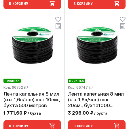
В КОРЗИНУ
В КОРЗИНУ
НОВИНКА
НОВИНКА
Код: 66752
Код: 66747
Лента капельная 8 мил
Лента капельная 8 мил
(в.в. 1,6л/час) шаг 10см.,
(в.в. 1,6л/час) шаг
бухта 500 метров
20см., бухта1000
метров
1 771,60 ₽
3 296,00 ₽
/ бухта
/ бухта
В КОРЗИНУ
В КОРЗИНУ