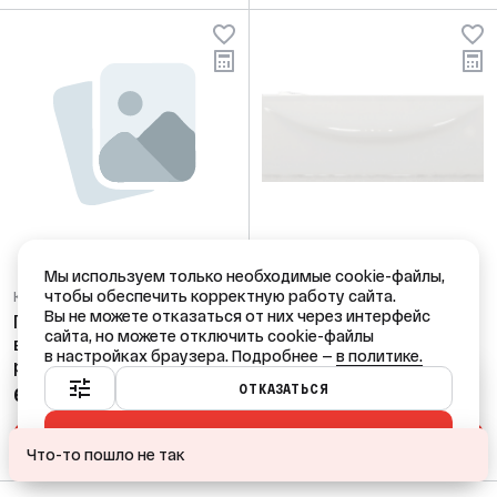
Мы используем только необходимые cookie-файлы,
чтобы обеспечить корректную работу сайта.
Код: 66361
Код: 66360
Вы не можете отказаться от них через интерфейс
Поддон DS99 mid (V2.0)
Экран Domani-Spa
сайта, но можете отключить cookie-файлы
в комплекте (поддон,
Классика 150 лицевой
в настройках браузера. Подробнее —
в политике.
рама, экран,
(подходит для ванн
Ваш город — Краснодар?
комплектующие)
Классика, Стандарт)
ОТКАЗАТЬСЯ
6 300,00 ₽
1 350,00 ₽
/ шт
/ шт
(крепеж в комплекте)
ПРИНЯТЬ ВСЕ
ДА
НЕТ, ДРУГОЙ
В КОРЗИНУ
В КОРЗИНУ
Что-то пошло не так