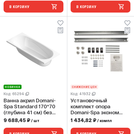
В КОРЗИНУ
В КОРЗИНУ
НОВИНКА
СНИЖЕНИЕ ЦЕН
Код: 65294
Код: 41932
Ванна акрил Domani-
Установочный
Spa Standard 170*70
комплект опора
(глубина 41 см) без
Domani-Spa эконом
экрана и ножек
(60см)
9 688,45 ₽
1 434,82 ₽
/ шт
/ компл
В КОРЗИНУ
В КОРЗИНУ