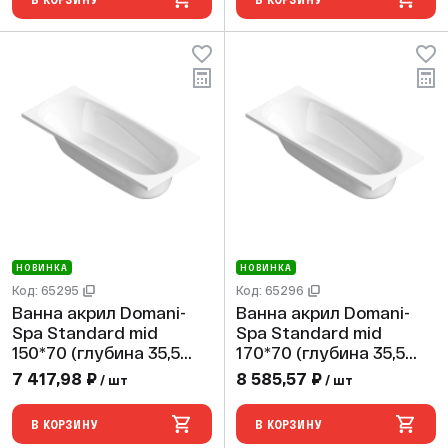
НОВИНКА
НОВИНКА
Код: 65295
Код: 65296
Ванна акрил Domani-
Ванна акрил Domani-
Spa Standard mid
Spa Standard mid
150*70 (глубина 35,5
170*70 (глубина 35,5
см) без экрана и ножек
см) без экрана и ножек
7 417,98 ₽
8 585,57 ₽
/ шт
/ шт
В КОРЗИНУ
В КОРЗИНУ