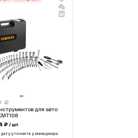
1
нструментов для авто
KMT108
4 ₽
/ шт
 дату уточните у менеджера