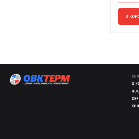
В КОР
КО
O 
ПО
СЕ
КО