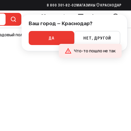
8 800 301-82-02
МАГАЗИНЫ
КРАСНОДАР
Ваш город — Краснодар?
Избранное
Сравнение
Сметы
Корзина
Войти
адовый полив
Насосы
Канализация
Ручной инструмент
ДА
НЕТ, ДРУГОЙ
Что-то пошло не так