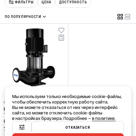
ФИЛЬТРЫ
ЦЕНА
ДОСТУПНОСТЬ
ПО ПОПУЛЯРНОСТИ
Мы используем только необходимые cookie-файлы,
чтобы обеспечить корректную работу сайта.
Код: 97426
Вы не можете отказаться от них через интерфейс
Насос циркуляционный
сайта, но можете отключить cookie-файлы
TD 100/17-450 SWHCJ
в настройках браузера. Подробнее —
в политике.
CNP (DN100, 5,5 кВт,
Ваш город — Краснодар?
3х380, 12 бар, чугун)
ОТКАЗАТЬСЯ
71 169,00 ₽
/ шт