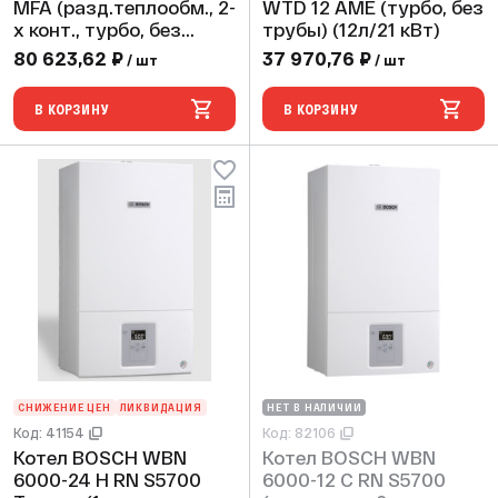
MFA (разд.теплообм., 2-
WTD 12 AME (турбо, без
х конт., турбо, без
трубы) (12л/21 кВт)
трубы)
80 623,62 ₽
37 970,76 ₽
/ шт
/ шт
В КОРЗИНУ
В КОРЗИНУ
СНИЖЕНИЕ ЦЕН
ЛИКВИДАЦИЯ
НЕТ В НАЛИЧИИ
Код: 41154
Код: 82106
Котел BOSCH WBN
Котел BOSCH WBN
6000-24 Н RN S5700
6000-12 C RN S5700