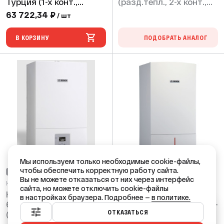
Турция (1-х конт.,
(разд.тепл., 2-х конт.,
турбо, без трубы)
турбо, без трубы)
63 722,34 ₽
/ шт
В КОРЗИНУ
ПОДОБРАТЬ АНАЛОГ
Мы используем только необходимые cookie-файлы,
чтобы обеспечить корректную работу сайта.
НЕТ В НАЛИЧИИ
НЕТ В НАЛИЧИИ
Вы не можете отказаться от них через интерфейс
Код: 94323
Код: 86543
сайта, но можете отключить cookie-файлы
Котел BOSCH WBN
Котел BOSCH ZWС 35-3
в настройках браузера. Подробнее —
в политике.
6000-35 C RN S5700
MFA (разд.теплообм., 2-
Ваш город — Краснодар?
ОТКАЗАТЬСЯ
(разд.тепл., 2-х конт.,
х конт., турбо, без