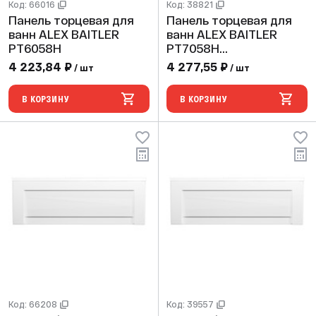
Код: 66016
Код: 38821
Панель торцевая для
Панель торцевая для
ванн ALEX BAITLER
ванн ALEX BAITLER
PT6058H
PT7058H
(39556,43977,35011,3518
4 223,84 ₽
4 277,55 ₽
/ шт
/ шт
3,43020,43021,43018,4
3019)
В КОРЗИНУ
В КОРЗИНУ
Код: 66208
Код: 39557