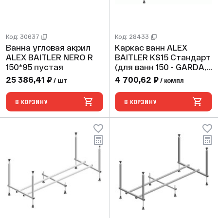
Код: 30637
Код: 28433
Ванна угловая акрил
Каркас ванн ALEX
ALEX BAITLER NERO R
BAITLER KS15 Стандарт
150*95 пустая
(для ванн 150 - GARDA,
BAIKAL, MICHIGAN,
25 386,41 ₽
4 700,62 ₽
/ шт
/ компл
VICTORIA)
В КОРЗИНУ
В КОРЗИНУ