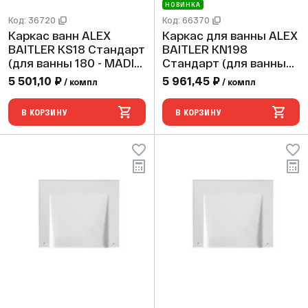
НОВИНКА
Код: 36720
Код: 66370
Каркас ванн ALEX
Каркас для ванны ALEX
BAITLER KS18 Стандарт
BAITLER KN198
(для ванны 180 - MADIN,
Стандарт (для ванны
MICHIGAN)
190)
5 501,10 ₽
5 961,45 ₽
/ компл
/ компл
В КОРЗИНУ
В КОРЗИНУ