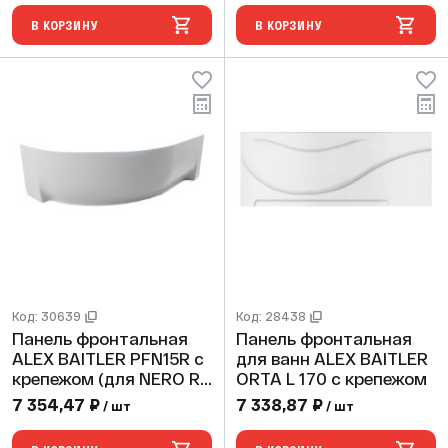
В КОРЗИНУ
В КОРЗИНУ
Код: 30639
Код: 28438
Панель фронтальная
Панель фронтальная
ALEX BAITLER PFN15R с
для ванн ALEX BAITLER
крепежом (для NERO R
ORTA L 170 с крепежом
150 )
7 354,47 ₽
7 338,87 ₽
/ шт
/ шт