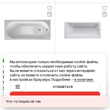
НОВИНКА
НОВИНКА
Мы используем только необходимые cookie-файлы,
чтобы обеспечить корректную работу сайта.
Код: 65828
Код: 66206
Вы не можете отказаться от них через интерфейс
Ванна акрил ALEX
Ванна акрил ALEX
сайта, но можете отключить cookie-файлы
BAITLER BAIKAL 190*80
BAITLER ONEGA 140*60
в настройках браузера. Подробнее —
в политике.
пустая
пустая
Ваш город — Краснодар?
ОТКАЗАТЬСЯ
26 097,89 ₽
15 854,03 ₽
/ шт
/ шт
ПРИНЯТЬ ВСЕ
ДА
НЕТ, ДРУГОЙ
В КОРЗИНУ
В КОРЗИНУ
Что-то пошло не так