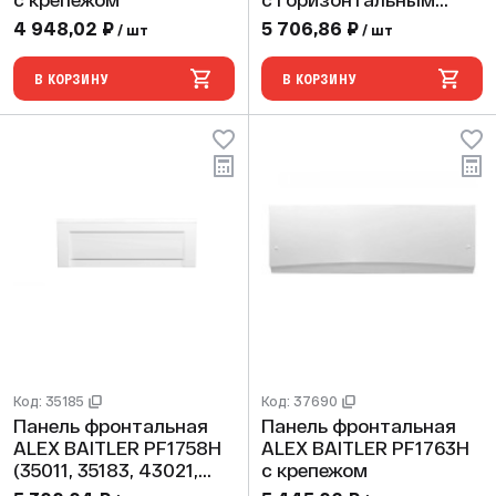
с крепежом
с горизонтальным
крепежом (для ONEGA
4 948,02 ₽
5 706,86 ₽
/ шт
/ шт
175 70)
В КОРЗИНУ
В КОРЗИНУ
Код: 35185
Код: 37690
Панель фронтальная
Панель фронтальная
ALEX BAITLER PF1758H
ALEX BAITLER PF1763H
(35011, 35183, 43021,
с крепежом
43019)